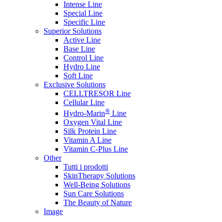
Intense Line
Special Line
Specific Line
Superior Solutions
Active Line
Base Line
Control Line
Hydro Line
Soft Line
Exclusive Solutions
CELLTRESOR Line
Cellular Line
®
Hydro-Marin
Line
Oxygen Vital Line
Silk Protein Line
Vitamin A Line
Vitamin C-Plus Line
Other
Tutti i prodotti
SkinTherapy Solutions
Well-Being Solutions
Sun Care Solutions
The Beauty of Nature
Image