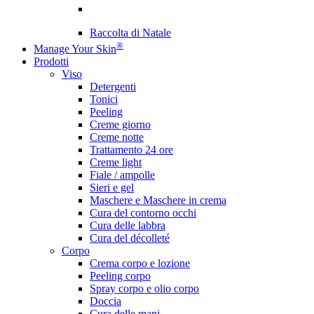
Raccolta di Natale
®
Manage Your Skin
Prodotti
Viso
Detergenti
Tonici
Peeling
Creme giorno
Creme notte
Trattamento 24 ore
Creme light
Fiale / ampolle
Sieri e gel
Maschere e Maschere in crema
Cura del contorno occhi
Cura delle labbra
Cura del décolleté
Corpo
Crema corpo e lozione
Peeling corpo
Spray corpo e olio corpo
Doccia
Cura delle mani