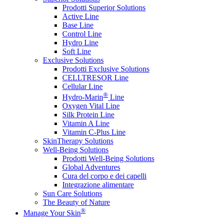
Prodotti Superior Solutions
Active Line
Base Line
Control Line
Hydro Line
Soft Line
Exclusive Solutions
Prodotti Exclusive Solutions
CELLTRESOR Line
Cellular Line
®
Hydro-Marin
Line
Oxygen Vital Line
Silk Protein Line
Vitamin A Line
Vitamin C-Plus Line
SkinTherapy Solutions
Well-Being Solutions
Prodotti Well-Being Solutions
Global Adventures
Cura del corpo e dei capelli
Integrazione alimentare
Sun Care Solutions
The Beauty of Nature
®
Manage Your Skin