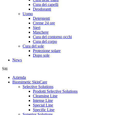
Cura dei capelli
Deodoranti
Uomo
Detergenti
Creme 24 ore
Sieri
Maschere
Cura del contorno occhi
Cura del corpo
Cura del sole
Protezione solare
Dopo sole
News
Siti
Azienda
Biomimetic SkinCare
Selective Solutions
Prodotti Selective Solutions
Cleansing Line
Intense Line
Special Line
Specific Line
Superior Solutions