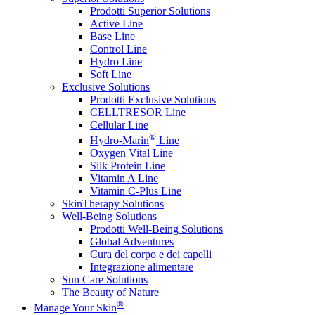
Prodotti Superior Solutions
Active Line
Base Line
Control Line
Hydro Line
Soft Line
Exclusive Solutions
Prodotti Exclusive Solutions
CELLTRESOR Line
Cellular Line
®
Hydro-Marin
Line
Oxygen Vital Line
Silk Protein Line
Vitamin A Line
Vitamin C-Plus Line
SkinTherapy Solutions
Well-Being Solutions
Prodotti Well-Being Solutions
Global Adventures
Cura del corpo e dei capelli
Integrazione alimentare
Sun Care Solutions
The Beauty of Nature
®
Manage Your Skin