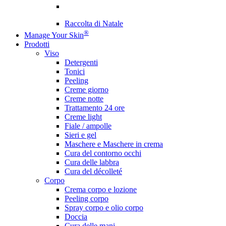
Raccolta di Natale
®
Manage Your Skin
Prodotti
Viso
Detergenti
Tonici
Peeling
Creme giorno
Creme notte
Trattamento 24 ore
Creme light
Fiale / ampolle
Sieri e gel
Maschere e Maschere in crema
Cura del contorno occhi
Cura delle labbra
Cura del décolleté
Corpo
Crema corpo e lozione
Peeling corpo
Spray corpo e olio corpo
Doccia
Cura delle mani