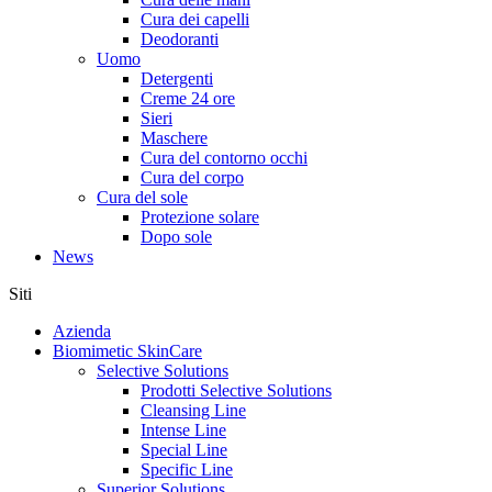
Cura dei capelli
Deodoranti
Uomo
Detergenti
Creme 24 ore
Sieri
Maschere
Cura del contorno occhi
Cura del corpo
Cura del sole
Protezione solare
Dopo sole
News
Siti
Azienda
Biomimetic SkinCare
Selective Solutions
Prodotti Selective Solutions
Cleansing Line
Intense Line
Special Line
Specific Line
Superior Solutions