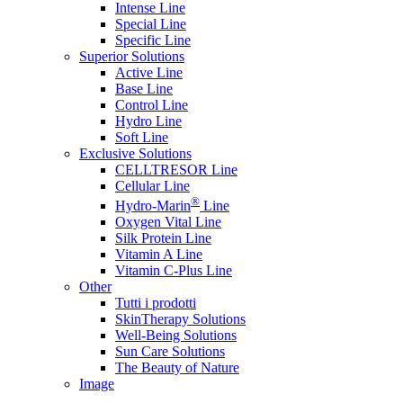
Intense Line
Special Line
Specific Line
Superior Solutions
Active Line
Base Line
Control Line
Hydro Line
Soft Line
Exclusive Solutions
CELLTRESOR Line
Cellular Line
®
Hydro-Marin
Line
Oxygen Vital Line
Silk Protein Line
Vitamin A Line
Vitamin C-Plus Line
Other
Tutti i prodotti
SkinTherapy Solutions
Well-Being Solutions
Sun Care Solutions
The Beauty of Nature
Image