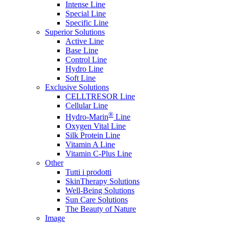
Intense Line
Special Line
Specific Line
Superior Solutions
Active Line
Base Line
Control Line
Hydro Line
Soft Line
Exclusive Solutions
CELLTRESOR Line
Cellular Line
®
Hydro-Marin
Line
Oxygen Vital Line
Silk Protein Line
Vitamin A Line
Vitamin C-Plus Line
Other
Tutti i prodotti
SkinTherapy Solutions
Well-Being Solutions
Sun Care Solutions
The Beauty of Nature
Image