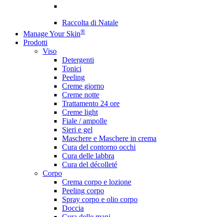
Raccolta di Natale
®
Manage Your Skin
Prodotti
Viso
Detergenti
Tonici
Peeling
Creme giorno
Creme notte
Trattamento 24 ore
Creme light
Fiale / ampolle
Sieri e gel
Maschere e Maschere in crema
Cura del contorno occhi
Cura delle labbra
Cura del décolleté
Corpo
Crema corpo e lozione
Peeling corpo
Spray corpo e olio corpo
Doccia
Cura delle mani