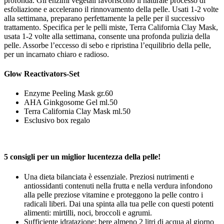
profonda. Gli enzimi vegetali favoriscono il naturale processo di
esfoliazione e accelerano il rinnovamento della pelle. Usati 1-2 volte
alla settimana, preparano perfettamente la pelle per il successivo
trattamento. Specifica per le pelli miste, Terra California Clay Mask,
usata 1-2 volte alla settimana, consente una profonda pulizia della
pelle. Assorbe l’eccesso di sebo e ripristina l’equilibrio della pelle,
per un incarnato chiaro e radioso.
Glow Reactivators-Set
Enzyme Peeling Mask gr.60
AHA Ginkgosome Gel ml.50
Terra California Clay Mask ml.50
Esclusivo box regalo
5 consigli per un miglior lucentezza della pelle!
Una dieta bilanciata è essenziale. Preziosi nutrimenti e
antiossidanti contenuti nella frutta e nella verdura infondono
alla pelle preziose vitamine e proteggono la pelle contro i
radicali liberi. Dai una spinta alla tua pelle con questi potenti
alimenti: mirtilli, noci, broccoli e agrumi.
Sufficiente idratazione: bere almeno 2 litri di acqua al giorno