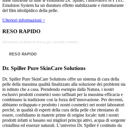
Base nutriente di tutte le emulsioni Dr. Spiller, l'innovativo HYTEC
Emulsion System ha un duraturo effetto stabilizzante e ristrutturante
del film idrolipidico della pelle.
Ulteriori informazioni >
RESO RAPIDO
Informativa sul diritto di recesso per i prodotti cosmetici:
RESO RAPIDO
Dr. Spiller Pure SkinCare Solutions
Dr. Spiller Pure SkinCare Solutions offre un sistema di cura della
pelle della massima qualità finalizzato alla soluzione dei problemi sia
in istituto che a casa. Prendendo esempio dalla Natura, i nostri
esclusivi prodotti cosmetici sono raffinati per la massima efficacia e
combinano la tradizione con la forza dell’innovazione. Per decenni,
abbiamo sviluppato e prodotto i nostri cosmetici nei nostri laboratori
perché, in qualità di esperti della cura della pelle che riteniamo di
essere, confidiamo in materie prime di origine locale: tutti i nostri
prodotti infatti si basano sui migliori principi attivi, acqua di sorgente
cristallina ed essenze naturali. L’universo Dr. Spiller è costituito da