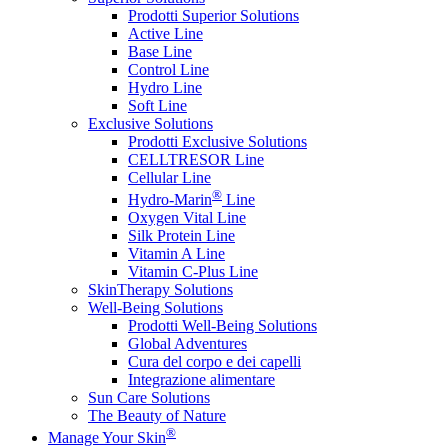
Prodotti Superior Solutions
Active Line
Base Line
Control Line
Hydro Line
Soft Line
Exclusive Solutions
Prodotti Exclusive Solutions
CELLTRESOR Line
Cellular Line
®
Hydro-Marin
Line
Oxygen Vital Line
Silk Protein Line
Vitamin A Line
Vitamin C-Plus Line
SkinTherapy Solutions
Well-Being Solutions
Prodotti Well-Being Solutions
Global Adventures
Cura del corpo e dei capelli
Integrazione alimentare
Sun Care Solutions
The Beauty of Nature
®
Manage Your Skin