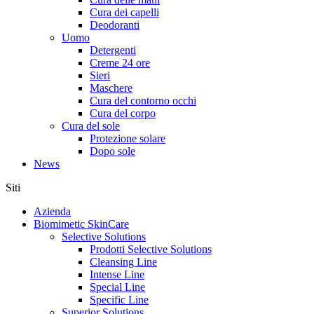
Cura dei capelli
Deodoranti
Uomo
Detergenti
Creme 24 ore
Sieri
Maschere
Cura del contorno occhi
Cura del corpo
Cura del sole
Protezione solare
Dopo sole
News
Siti
Azienda
Biomimetic SkinCare
Selective Solutions
Prodotti Selective Solutions
Cleansing Line
Intense Line
Special Line
Specific Line
Superior Solutions