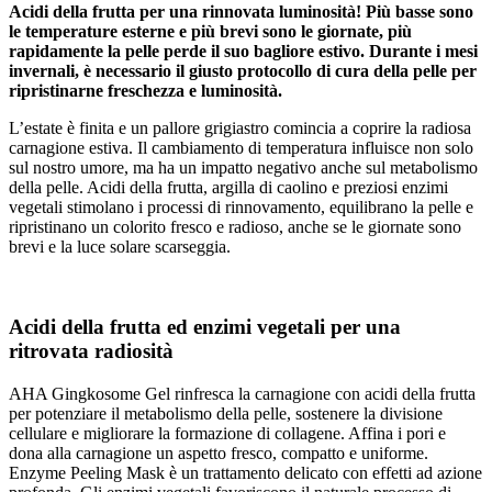
Acidi della frutta per una rinnovata luminosità! Più basse sono
le temperature esterne e più brevi sono le giornate, più
rapidamente la pelle perde il suo bagliore estivo. Durante i mesi
invernali, è necessario il giusto protocollo di cura della pelle per
ripristinarne freschezza e luminosità.
L’estate è finita e un pallore grigiastro comincia a coprire la radiosa
carnagione estiva. Il cambiamento di temperatura influisce non solo
sul nostro umore, ma ha un impatto negativo anche sul metabolismo
della pelle. Acidi della frutta, argilla di caolino e preziosi enzimi
vegetali stimolano i processi di rinnovamento, equilibrano la pelle e
ripristinano un colorito fresco e radioso, anche se le giornate sono
brevi e la luce solare scarseggia.
Acidi della frutta ed enzimi vegetali per una
ritrovata radiosità
AHA Gingkosome Gel rinfresca la carnagione con acidi della frutta
per potenziare il metabolismo della pelle, sostenere la divisione
cellulare e migliorare la formazione di collagene. Affina i pori e
dona alla carnagione un aspetto fresco, compatto e uniforme.
Enzyme Peeling Mask è un trattamento delicato con effetti ad azione