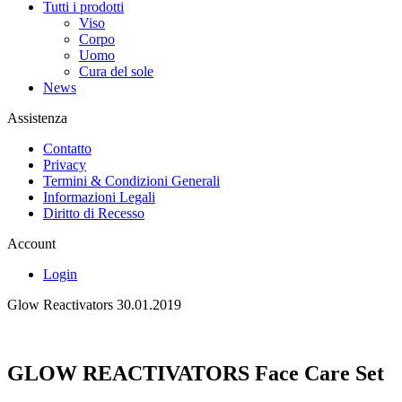
Tutti i prodotti
Viso
Corpo
Uomo
Cura del sole
News
Assistenza
Contatto
Privacy
Termini & Condizioni Generali
Informazioni Legali
Diritto di Recesso
Account
Login
Glow Reactivators
30.01.2019
GLOW REACTIVATORS Face Care Set