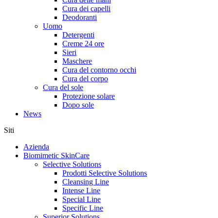
Cura dei capelli
Deodoranti
Uomo
Detergenti
Creme 24 ore
Sieri
Maschere
Cura del contorno occhi
Cura del corpo
Cura del sole
Protezione solare
Dopo sole
News
Siti
Azienda
Biomimetic SkinCare
Selective Solutions
Prodotti Selective Solutions
Cleansing Line
Intense Line
Special Line
Specific Line
Superior Solutions