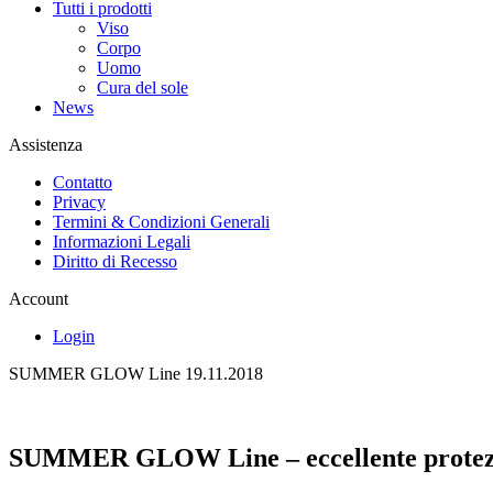
Tutti i prodotti
Viso
Corpo
Uomo
Cura del sole
News
Assistenza
Contatto
Privacy
Termini & Condizioni Generali
Informazioni Legali
Diritto di Recesso
Account
Login
SUMMER GLOW Line
19.11.2018
SUMMER GLOW Line – eccellente protezi