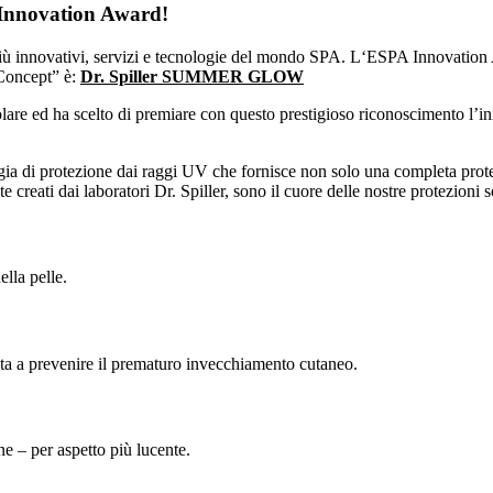
nnovation Award!
iù innovativi, servizi e tecnologie del mondo SPA. L‘ESPA Innovation Awa
 Concept” è:
Dr. Spiller SUMMER GLOW
lare ed ha scelto di premiare con questo prestigioso riconoscimento l’in
nologia di protezione dai raggi UV che fornisce non solo una completa 
 creati dai laboratori Dr. Spiller, sono il cuore delle nostre protezioni s
lla pelle.
iuta a prevenire il prematuro invecchiamento cutaneo.
ne – per aspetto più lucente.