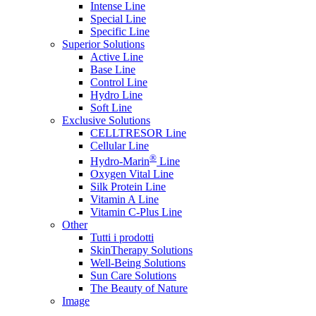
Intense Line
Special Line
Specific Line
Superior Solutions
Active Line
Base Line
Control Line
Hydro Line
Soft Line
Exclusive Solutions
CELLTRESOR Line
Cellular Line
®
Hydro-Marin
Line
Oxygen Vital Line
Silk Protein Line
Vitamin A Line
Vitamin C-Plus Line
Other
Tutti i prodotti
SkinTherapy Solutions
Well-Being Solutions
Sun Care Solutions
The Beauty of Nature
Image