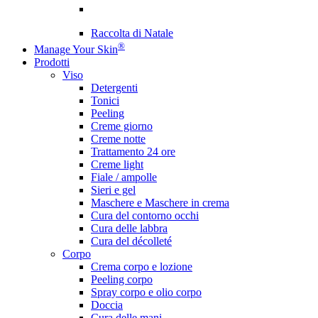
Raccolta di Natale
®
Manage Your Skin
Prodotti
Viso
Detergenti
Tonici
Peeling
Creme giorno
Creme notte
Trattamento 24 ore
Creme light
Fiale / ampolle
Sieri e gel
Maschere e Maschere in crema
Cura del contorno occhi
Cura delle labbra
Cura del décolleté
Corpo
Crema corpo e lozione
Peeling corpo
Spray corpo e olio corpo
Doccia
Cura delle mani