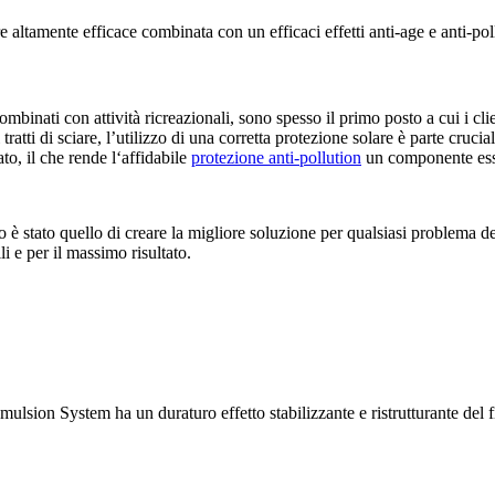
mente efficace combinata con un efficaci effetti anti-age e anti-polluti
binati con attività ricreazionali, sono spesso il primo posto a cui i clien
si tratti di sciare, l’utilizzo di una corretta protezione solare è parte cruc
ato, il che rende l‘affidabile
protezione anti-pollution
un componente esse
vo è stato quello di creare la migliore soluzione per qualsiasi problem
ili e per il massimo risultato.
lsion System ha un duraturo effetto stabilizzante e ristrutturante del fi