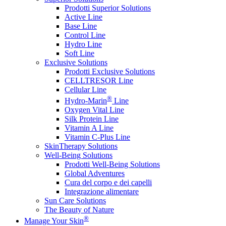
Prodotti Superior Solutions
Active Line
Base Line
Control Line
Hydro Line
Soft Line
Exclusive Solutions
Prodotti Exclusive Solutions
CELLTRESOR Line
Cellular Line
®
Hydro-Marin
Line
Oxygen Vital Line
Silk Protein Line
Vitamin A Line
Vitamin C-Plus Line
SkinTherapy Solutions
Well-Being Solutions
Prodotti Well-Being Solutions
Global Adventures
Cura del corpo e dei capelli
Integrazione alimentare
Sun Care Solutions
The Beauty of Nature
®
Manage Your Skin