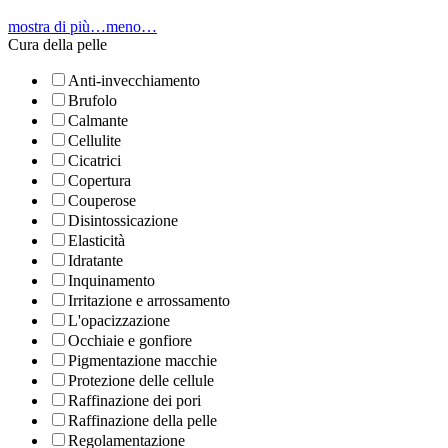
mostra di più…
meno…
Cura della pelle
Anti-invecchiamento
Brufolo
Calmante
Cellulite
Cicatrici
Copertura
Couperose
Disintossicazione
Elasticità
Idratante
Inquinamento
Irritazione e arrossamento
L'opacizzazione
Occhiaie e gonfiore
Pigmentazione macchie
Protezione delle cellule
Raffinazione dei pori
Raffinazione della pelle
Regolamentazione