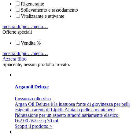
Rigenerante
Sollevamento e rassodamento
Vitalizzante e attivante
mostra di più…
meno…
Offerte speciali
Vendita %
mostra di più…
meno…
Azzera filtro
Spiacente, nessun prodotto trovato.
Arganoil Deluxe
Lussuoso olio viso
Argan Oil Deluxe è la lussuosa fonte di giovinezza per pelli
esigenti, carenti di Lipidi. Aiuta la pelle a mantenere
l'idratazione per un aspetto straordinariamente elastico.
€
62,00
30 ml
(IVA incl.)
Scopri il prodotto >