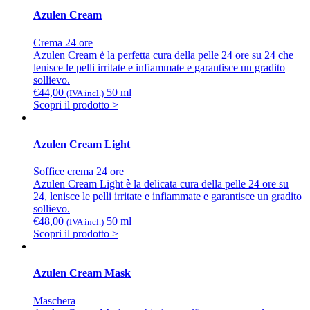
Azulen Cream
Crema 24 ore
Azulen Cream è la perfetta cura della pelle 24 ore su 24 che
lenisce le pelli irritate e infiammate e garantisce un gradito
sollievo.
€
44,00
50 ml
(IVA incl.)
Scopri il prodotto >
Azulen Cream Light
Soffice crema 24 ore
Azulen Cream Light è la delicata cura della pelle 24 ore su
24, lenisce le pelli irritate e infiammate e garantisce un gradito
sollievo.
€
48,00
50 ml
(IVA incl.)
Scopri il prodotto >
Azulen Cream Mask
Maschera