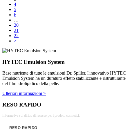
4
5
6
…
20
21
22
>
HYTEC Emulsion System
Base nutriente di tutte le emulsioni Dr. Spiller, l'innovativo HYTEC
Emulsion System ha un duraturo effetto stabilizzante e ristrutturante
del film idrolipidico della pelle.
Ulteriori informazioni >
RESO RAPIDO
Informativa sul diritto di recesso per i prodotti cosmetici:
RESO RAPIDO