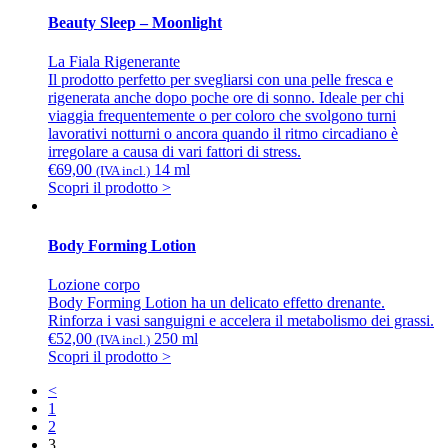
Beauty Sleep – Moonlight
La Fiala Rigenerante
Il prodotto perfetto per svegliarsi con una pelle fresca e
rigenerata anche dopo poche ore di sonno. Ideale per chi
viaggia frequentemente o per coloro che svolgono turni
lavorativi notturni o ancora quando il ritmo circadiano è
irregolare a causa di vari fattori di stress.
€
69,00
14 ml
(IVA incl.)
Scopri il prodotto >
Body Forming Lotion
Lozione corpo
Body Forming Lotion ha un delicato effetto drenante.
Rinforza i vasi sanguigni e accelera il metabolismo dei grassi.
€
52,00
250 ml
(IVA incl.)
Scopri il prodotto >
<
1
2
3