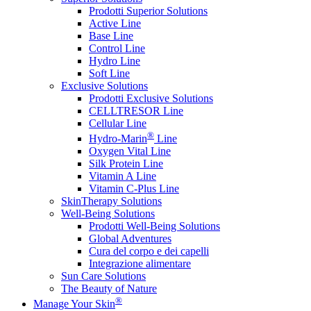
Prodotti Superior Solutions
Active Line
Base Line
Control Line
Hydro Line
Soft Line
Exclusive Solutions
Prodotti Exclusive Solutions
CELLTRESOR Line
Cellular Line
®
Hydro-Marin
Line
Oxygen Vital Line
Silk Protein Line
Vitamin A Line
Vitamin C-Plus Line
SkinTherapy Solutions
Well-Being Solutions
Prodotti Well-Being Solutions
Global Adventures
Cura del corpo e dei capelli
Integrazione alimentare
Sun Care Solutions
The Beauty of Nature
®
Manage Your Skin