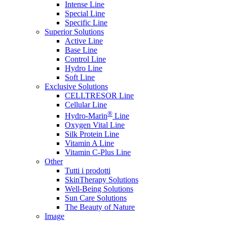
Intense Line
Special Line
Specific Line
Superior Solutions
Active Line
Base Line
Control Line
Hydro Line
Soft Line
Exclusive Solutions
CELLTRESOR Line
Cellular Line
®
Hydro-Marin
Line
Oxygen Vital Line
Silk Protein Line
Vitamin A Line
Vitamin C-Plus Line
Other
Tutti i prodotti
SkinTherapy Solutions
Well-Being Solutions
Sun Care Solutions
The Beauty of Nature
Image