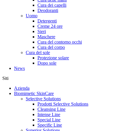
Cura dei capelli
Deodoranti
Uomo
Detergenti
Creme 24 ore
Sieri
Maschere
Cura del contorno occhi
Cura del corpo
Cura del sole
Protezione solare
Dopo sole
News
Siti
Azienda
Biomimetic SkinCare
Selective Solutions
Prodotti Selective Solutions
Cleansing Line
Intense Line
Special Line
Specific Line
Superior Solutions