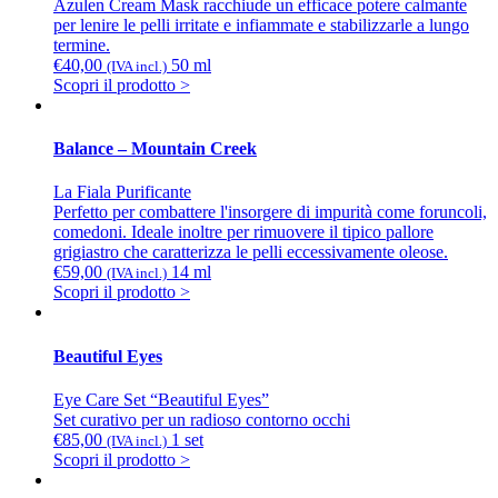
Azulen Cream Mask racchiude un efficace potere calmante
per lenire le pelli irritate e infiammate e stabilizzarle a lungo
termine.
€
40,00
50 ml
(IVA incl.)
Scopri il prodotto >
Balance – Mountain Creek
La Fiala Purificante
Perfetto per combattere l'insorgere di impurità come foruncoli,
comedoni. Ideale inoltre per rimuovere il tipico pallore
grigiastro che caratterizza le pelli eccessivamente oleose.
€
59,00
14 ml
(IVA incl.)
Scopri il prodotto >
Beautiful Eyes
Eye Care Set “Beautiful Eyes”
Set curativo per un radioso contorno occhi
€
85,00
1 set
(IVA incl.)
Scopri il prodotto >