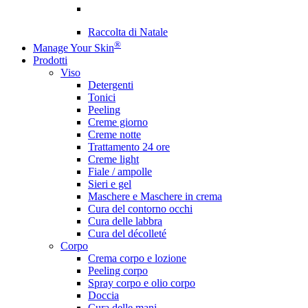
Raccolta di Natale
®
Manage Your Skin
Prodotti
Viso
Detergenti
Tonici
Peeling
Creme giorno
Creme notte
Trattamento 24 ore
Creme light
Fiale / ampolle
Sieri e gel
Maschere e Maschere in crema
Cura del contorno occhi
Cura delle labbra
Cura del décolleté
Corpo
Crema corpo e lozione
Peeling corpo
Spray corpo e olio corpo
Doccia
Cura delle mani