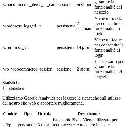
garantire la
woocommerce_items_in_cart
sessione
Sessione
funzionalità del
negozio.
Viene utilizzato
2
per consentire la
wordpress_logged_in
persistente
settimane
funzionalità di
login.
Viene utilizzato
per consentire la
wordpress_sec
persistente
14 giorni
funzionalità di
login.
È necessario per
garantire la
wp_woocommerce_session
sessione
2 giorni
funzionalità del
negozio.
Statistiche
statistics
Utilizziamo Google Analytics per leggere le statistiche sull’utilizzo
del nostro sito web e apportare miglioramenti.
Cookie
Tipo
Durata
Descrizione
Facebook Pixel. Viene utilizzato per
_fbp
persistente
3 mesi
memorizzare e tracciare le visite