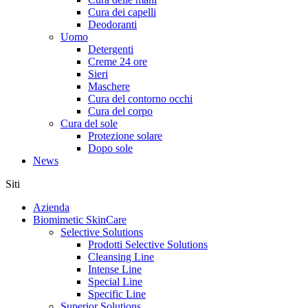
Cura dei capelli
Deodoranti
Uomo
Detergenti
Creme 24 ore
Sieri
Maschere
Cura del contorno occhi
Cura del corpo
Cura del sole
Protezione solare
Dopo sole
News
Siti
Azienda
Biomimetic SkinCare
Selective Solutions
Prodotti Selective Solutions
Cleansing Line
Intense Line
Special Line
Specific Line
Superior Solutions