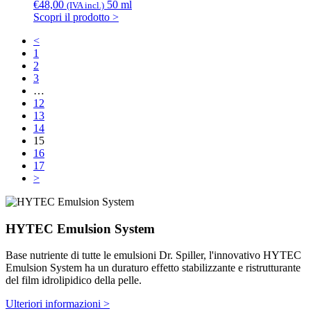
€
48,00
50 ml
(IVA incl.)
Scopri il prodotto >
<
1
2
3
…
12
13
14
15
16
17
>
HYTEC Emulsion System
Base nutriente di tutte le emulsioni Dr. Spiller, l'innovativo HYTEC
Emulsion System ha un duraturo effetto stabilizzante e ristrutturante
del film idrolipidico della pelle.
Ulteriori informazioni >