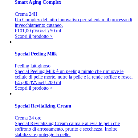
Smart Aging Complex
Crema 24H
Un Complex del tutto innovativo per rallentare il processo di
invecchiamento cutaneo.
€
101,00
50 ml
(IVA incl.)
Scopri il prodotto >
Special Peeling Milk
Peeling lattiginoso
Special Peeling Milk è un peeling mirato che rimuove le
cellule di pelle morte, nutre la pelle e la rende soffice e rosea.
€
45,00
200 ml
(IVA incl.)
Scopri il prodotto >
Special Revitalizing Cream
Crema 24 ore
Special Revitalizing Cream calma e allevia le pelli che
soffrono di arrossamento, prurito e secchezza. Inoltre
stabilizza e protegge la pelle.