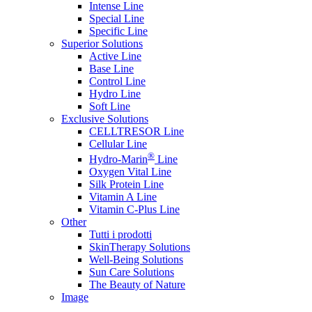
Intense Line
Special Line
Specific Line
Superior Solutions
Active Line
Base Line
Control Line
Hydro Line
Soft Line
Exclusive Solutions
CELLTRESOR Line
Cellular Line
®
Hydro-Marin
Line
Oxygen Vital Line
Silk Protein Line
Vitamin A Line
Vitamin C-Plus Line
Other
Tutti i prodotti
SkinTherapy Solutions
Well-Being Solutions
Sun Care Solutions
The Beauty of Nature
Image