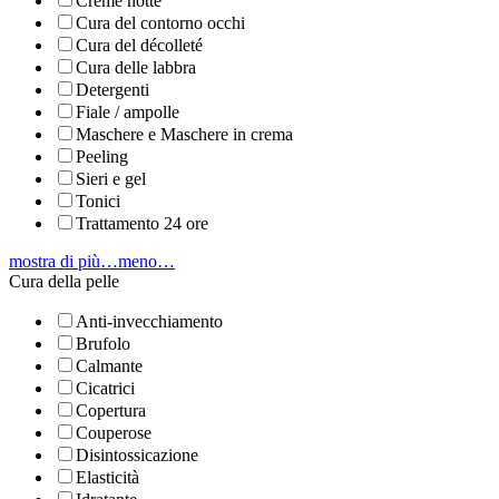
Creme notte
Cura del contorno occhi
Cura del décolleté
Cura delle labbra
Detergenti
Fiale / ampolle
Maschere e Maschere in crema
Peeling
Sieri e gel
Tonici
Trattamento 24 ore
mostra di più…
meno…
Cura della pelle
Anti-invecchiamento
Brufolo
Calmante
Cicatrici
Copertura
Couperose
Disintossicazione
Elasticità