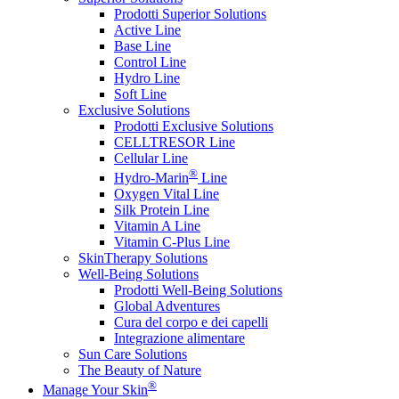
Prodotti Superior Solutions
Active Line
Base Line
Control Line
Hydro Line
Soft Line
Exclusive Solutions
Prodotti Exclusive Solutions
CELLTRESOR Line
Cellular Line
®
Hydro-Marin
Line
Oxygen Vital Line
Silk Protein Line
Vitamin A Line
Vitamin C-Plus Line
SkinTherapy Solutions
Well-Being Solutions
Prodotti Well-Being Solutions
Global Adventures
Cura del corpo e dei capelli
Integrazione alimentare
Sun Care Solutions
The Beauty of Nature
®
Manage Your Skin