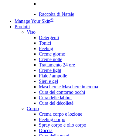
Raccolta di Natale
®
Manage Your Skin
Prodotti
Viso
Detergenti
Tonici
Peeling
Creme giorno
Creme notte
Trattamento 24 ore
Creme light
Fiale / ampolle
Sieri e gel
Maschere e Maschere in crema
Cura del contorno occhi
Cura delle labbra
Cura del décolleté
Corpo
Crema corpo e lozione
Peeling corpo
Spray corpo e olio corpo
Doccia
Cura delle mani