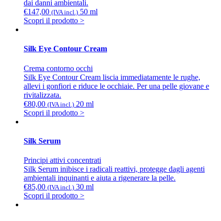
dai danni ambientali.
€
147,00
50 ml
(IVA incl.)
Scopri il prodotto >
Silk Eye Contour Cream
Crema contorno occhi
Silk Eye Contour Cream liscia immediatamente le rughe,
allevi i gonfiori e riduce le occhiaie. Per una pelle giovane e
rivitalizzata.
€
80,00
20 ml
(IVA incl.)
Scopri il prodotto >
Silk Serum
Principi attivi concentrati
Silk Serum inibisce i radicali reattivi, protegge dagli agenti
ambientali inquinanti e aiuta a rigenerare la pelle.
€
85,00
30 ml
(IVA incl.)
Scopri il prodotto >