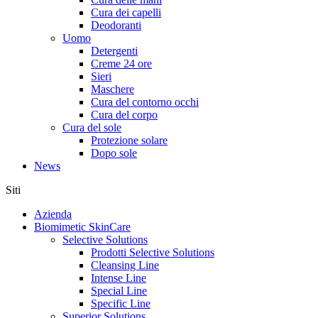
Cura dei capelli
Deodoranti
Uomo
Detergenti
Creme 24 ore
Sieri
Maschere
Cura del contorno occhi
Cura del corpo
Cura del sole
Protezione solare
Dopo sole
News
Siti
Azienda
Biomimetic SkinCare
Selective Solutions
Prodotti Selective Solutions
Cleansing Line
Intense Line
Special Line
Specific Line
Superior Solutions