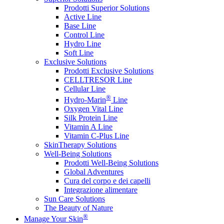
Prodotti Superior Solutions
Active Line
Base Line
Control Line
Hydro Line
Soft Line
Exclusive Solutions
Prodotti Exclusive Solutions
CELLTRESOR Line
Cellular Line
®
Hydro-Marin
Line
Oxygen Vital Line
Silk Protein Line
Vitamin A Line
Vitamin C-Plus Line
SkinTherapy Solutions
Well-Being Solutions
Prodotti Well-Being Solutions
Global Adventures
Cura del corpo e dei capelli
Integrazione alimentare
Sun Care Solutions
The Beauty of Nature
®
Manage Your Skin