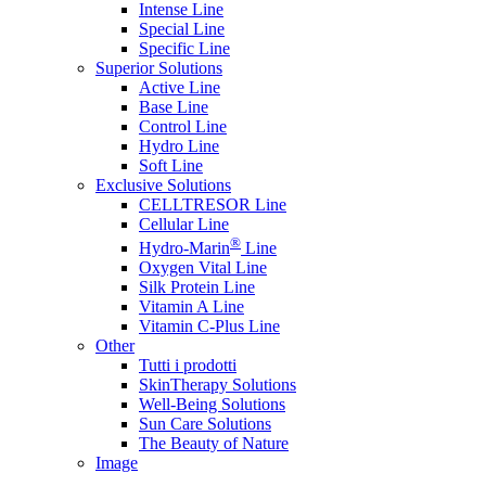
Intense Line
Special Line
Specific Line
Superior Solutions
Active Line
Base Line
Control Line
Hydro Line
Soft Line
Exclusive Solutions
CELLTRESOR Line
Cellular Line
®
Hydro-Marin
Line
Oxygen Vital Line
Silk Protein Line
Vitamin A Line
Vitamin C-Plus Line
Other
Tutti i prodotti
SkinTherapy Solutions
Well-Being Solutions
Sun Care Solutions
The Beauty of Nature
Image