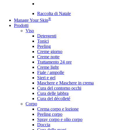
Raccolta di Natale
®
Manage Your Skin
Prodotti
Viso
Detergenti
Tonici
Peeling
Creme giorno
Creme notte
Trattamento 24 ore
Creme light
Fiale / ampolle
Sieri e gel
Maschere e Maschere in crema
Cura del contorno occhi
Cura delle labbra
Cura del décolleté
Corpo
Crema corpo e lozione
Peeling corpo
Spray corpo e olio corpo
Doccia
Cura delle mani