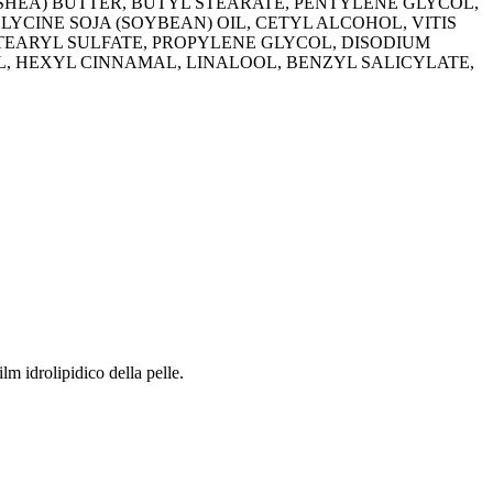
(SHEA) BUTTER, BUTYL STEARATE, PENTYLENE GLYCOL,
LYCINE SOJA (SOYBEAN) OIL, CETYL ALCOHOL, VITIS
TEARYL SULFATE, PROPYLENE GLYCOL, DISODIUM
L, HEXYL CINNAMAL, LINALOOL, BENZYL SALICYLATE,
lm idrolipidico della pelle.