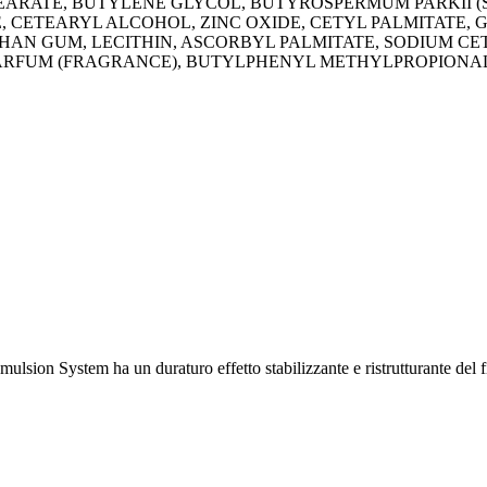
STEARATE, BUTYLENE GLYCOL, BUTYROSPERMUM PARKII 
E, CETEARYL ALCOHOL, ZINC OXIDE, CETYL PALMITATE, G
HAN GUM, LECITHIN, ASCORBYL PALMITATE, SODIUM CE
, PARFUM (FRAGRANCE), BUTYLPHENYL METHYLPROPIONA
lsion System ha un duraturo effetto stabilizzante e ristrutturante del fi