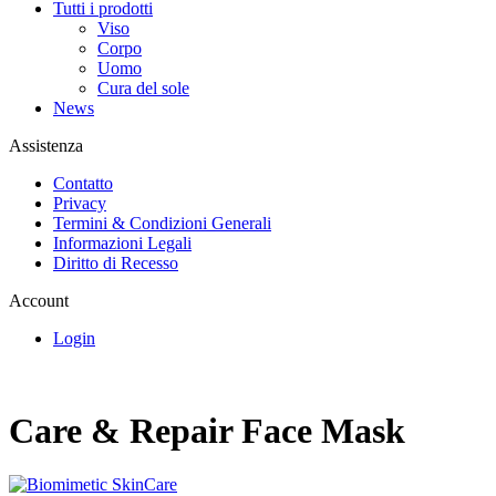
Tutti i prodotti
Viso
Corpo
Uomo
Cura del sole
News
Assistenza
Contatto
Privacy
Termini & Condizioni Generali
Informazioni Legali
Diritto di Recesso
Account
Login
Care & Repair Face Mask