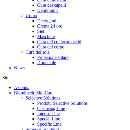
Cura dei capelli
Deodoranti
Uomo
Detergenti
Creme 24 ore
Sieri
Maschere
Cura del contorno occhi
Cura del corpo
Cura del sole
Protezione solare
Dopo sole
News
Siti
Azienda
Biomimetic SkinCare
Selective Solutions
Prodotti Selective Solutions
Cleansing Line
Intense Line
Special Line
Specific Line
Superior Solutions