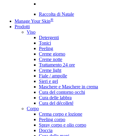
Raccolta di Natale
®
Manage Your Skin
Prodotti
Viso
Detergenti
Tonici
Peeling
Creme giorno
Creme notte
Trattamento 24 ore
Creme light
Fiale / ampolle
Sieri e gel
Maschere e Maschere in crema
Cura del contorno occhi
Cura delle labbra
Cura del décolleté
Corpo
Crema corpo e lozione
Peeling corpo
Spray corpo e olio corpo
Doccia
Cura delle mani