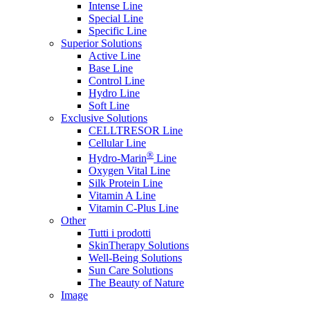
Intense Line
Special Line
Specific Line
Superior Solutions
Active Line
Base Line
Control Line
Hydro Line
Soft Line
Exclusive Solutions
CELLTRESOR Line
Cellular Line
®
Hydro-Marin
Line
Oxygen Vital Line
Silk Protein Line
Vitamin A Line
Vitamin C-Plus Line
Other
Tutti i prodotti
SkinTherapy Solutions
Well-Being Solutions
Sun Care Solutions
The Beauty of Nature
Image