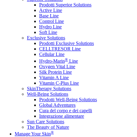
Prodotti Superior Solutions
Active Line
Base Line
Control Line
Hydro Line
Soft Line
Exclusive Solutions
Prodotti Exclusive Solutions
CELLTRESOR Line
Cellular Line
®
Hydro-Marin
Line
Oxygen Vital Line
Silk Protein Line
Vitamin A Line
Vitamin C-Plus Line
SkinTherapy Solutions
Well-Being Solutions
Prodotti Well-Being Solutions
Global Adventures
Cura del corpo e dei capelli
Integrazione alimentare
Sun Care Solutions
The Beauty of Nature
®
Manage Your Skin