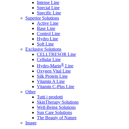
Intense Line
Special Line
Specific Line
Superior Solutions
Active Line
Base Line
Control Line
Hydro Line
Soft Line
Exclusive Solutions
CELLTRESOR Line
Cellular Line
®
Hydro-Marin
Line
Oxygen Vital Line
Silk Protein Line
Vitamin A Line
Vitamin C-Plus Line
Other
Tutti i prodotti
SkinTherapy Solutions
Well-Being Solutions
Sun Care Solutions
The Beauty of Nature
Image