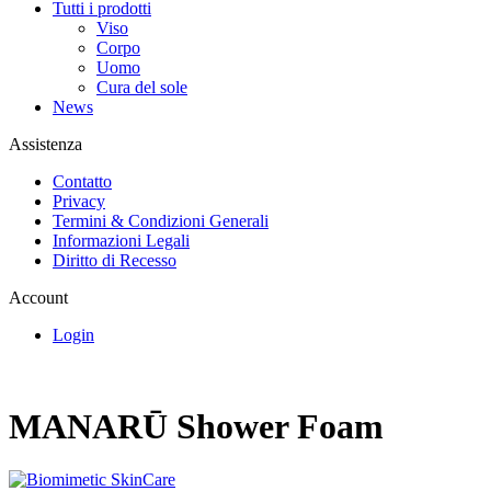
Tutti i prodotti
Viso
Corpo
Uomo
Cura del sole
News
Assistenza
Contatto
Privacy
Termini & Condizioni Generali
Informazioni Legali
Diritto di Recesso
Account
Login
MANARŪ Shower Foam