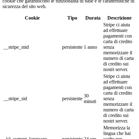
cookie che garantiscono le funzionalità di base e le caratteristiche di
sicurezza del sito web.
Cookie
Tipo
Durata
Descrizione
Stripe ci aiuta
ad effettuare
pagamenti con
carta di credito
__stripe_mid
persistente
1 anno
senza
memorizzare il
numero di carta
di credito sui
nostri server.
Stripe ci aiuta
ad effettuare
pagamenti con
carta di credito
30
__stripe_sid
persistente
senza
minuti
memorizzare il
numero di carta
di credito sui
nostri server.
Memorizza la
lingua che hai
_icl_current_language
persistente
24 ore
scelto per