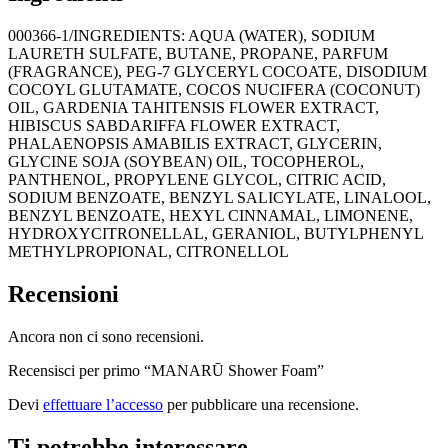
000366-1/INGREDIENTS: AQUA (WATER), SODIUM
LAURETH SULFATE, BUTANE, PROPANE, PARFUM
(FRAGRANCE), PEG-7 GLYCERYL COCOATE, DISODIUM
COCOYL GLUTAMATE, COCOS NUCIFERA (COCONUT)
OIL, GARDENIA TAHITENSIS FLOWER EXTRACT,
HIBISCUS SABDARIFFA FLOWER EXTRACT,
PHALAENOPSIS AMABILIS EXTRACT, GLYCERIN,
GLYCINE SOJA (SOYBEAN) OIL, TOCOPHEROL,
PANTHENOL, PROPYLENE GLYCOL, CITRIC ACID,
SODIUM BENZOATE, BENZYL SALICYLATE, LINALOOL,
BENZYL BENZOATE, HEXYL CINNAMAL, LIMONENE,
HYDROXYCITRONELLAL, GERANIOL, BUTYLPHENYL
METHYLPROPIONAL, CITRONELLOL
Recensioni
Ancora non ci sono recensioni.
Recensisci per primo “MANARŪ Shower Foam”
Devi
effettuare l’accesso
per pubblicare una recensione.
Ti potrebbe interessare…