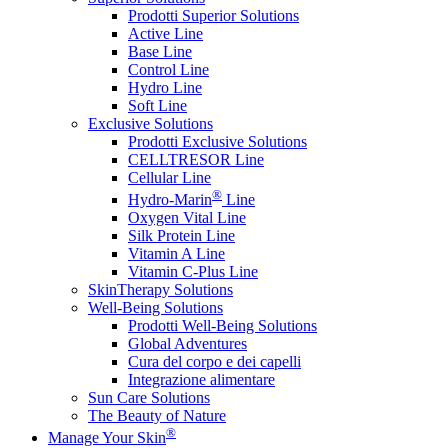
Prodotti Superior Solutions
Active Line
Base Line
Control Line
Hydro Line
Soft Line
Exclusive Solutions
Prodotti Exclusive Solutions
CELLTRESOR Line
Cellular Line
®
Hydro-Marin
Line
Oxygen Vital Line
Silk Protein Line
Vitamin A Line
Vitamin C-Plus Line
SkinTherapy Solutions
Well-Being Solutions
Prodotti Well-Being Solutions
Global Adventures
Cura del corpo e dei capelli
Integrazione alimentare
Sun Care Solutions
The Beauty of Nature
®
Manage Your Skin