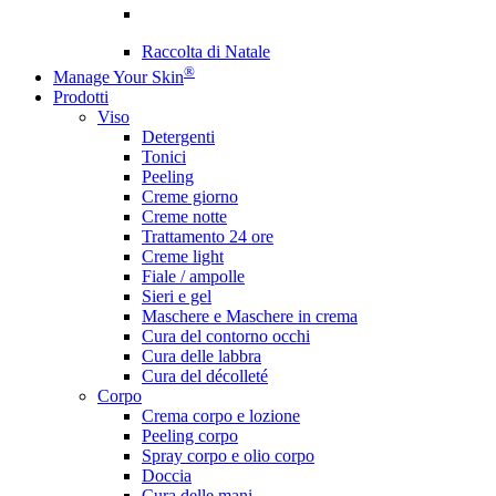
Raccolta di Natale
®
Manage Your Skin
Prodotti
Viso
Detergenti
Tonici
Peeling
Creme giorno
Creme notte
Trattamento 24 ore
Creme light
Fiale / ampolle
Sieri e gel
Maschere e Maschere in crema
Cura del contorno occhi
Cura delle labbra
Cura del décolleté
Corpo
Crema corpo e lozione
Peeling corpo
Spray corpo e olio corpo
Doccia
Cura delle mani