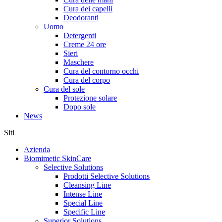
Cura dei capelli
Deodoranti
Uomo
Detergenti
Creme 24 ore
Sieri
Maschere
Cura del contorno occhi
Cura del corpo
Cura del sole
Protezione solare
Dopo sole
News
Siti
Azienda
Biomimetic SkinCare
Selective Solutions
Prodotti Selective Solutions
Cleansing Line
Intense Line
Special Line
Specific Line
Superior Solutions