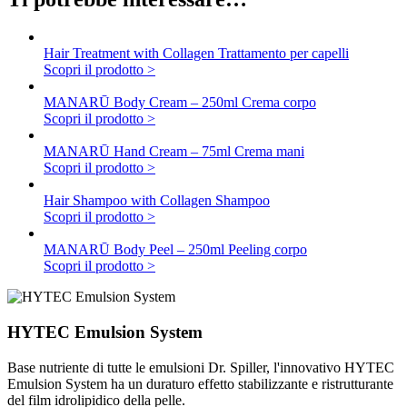
Hair Treatment with Collagen
Trattamento per capelli
Scopri il prodotto >
MANARŪ Body Cream – 250ml
Crema corpo
Scopri il prodotto >
MANARŪ Hand Cream – 75ml
Crema mani
Scopri il prodotto >
Hair Shampoo with Collagen
Shampoo
Scopri il prodotto >
MANARŪ Body Peel – 250ml
Peeling corpo
Scopri il prodotto >
HYTEC Emulsion System
Base nutriente di tutte le emulsioni Dr. Spiller, l'innovativo HYTEC
Emulsion System ha un duraturo effetto stabilizzante e ristrutturante
del film idrolipidico della pelle.