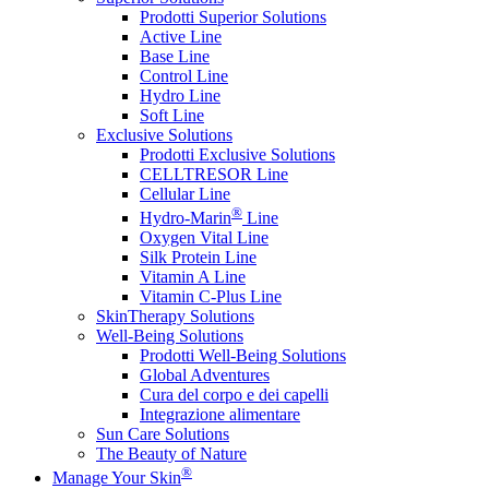
Prodotti Superior Solutions
Active Line
Base Line
Control Line
Hydro Line
Soft Line
Exclusive Solutions
Prodotti Exclusive Solutions
CELLTRESOR Line
Cellular Line
®
Hydro-Marin
Line
Oxygen Vital Line
Silk Protein Line
Vitamin A Line
Vitamin C-Plus Line
SkinTherapy Solutions
Well-Being Solutions
Prodotti Well-Being Solutions
Global Adventures
Cura del corpo e dei capelli
Integrazione alimentare
Sun Care Solutions
The Beauty of Nature
®
Manage Your Skin