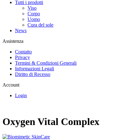
Tutti i prodotti
Viso
Corpo
Uomo
Cura del sole
News
Assistenza
Contatto
Privacy
Termini & Condizioni Generali
Informazioni Legali
Diritto di Recesso
Account
Login
Oxygen Vital Complex