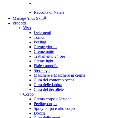
Raccolta di Natale
®
Manage Your Skin
Prodotti
Viso
Detergenti
Tonici
Peeling
Creme giorno
Creme notte
Trattamento 24 ore
Creme light
Fiale / ampolle
Sieri e gel
Maschere e Maschere in crema
Cura del contorno occhi
Cura delle labbra
Cura del décolleté
Corpo
Crema corpo e lozione
Peeling corpo
Spray corpo e olio corpo
Doccia
Cura delle mani