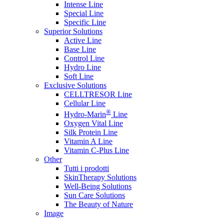
Intense Line
Special Line
Specific Line
Superior Solutions
Active Line
Base Line
Control Line
Hydro Line
Soft Line
Exclusive Solutions
CELLTRESOR Line
Cellular Line
®
Hydro-Marin
Line
Oxygen Vital Line
Silk Protein Line
Vitamin A Line
Vitamin C-Plus Line
Other
Tutti i prodotti
SkinTherapy Solutions
Well-Being Solutions
Sun Care Solutions
The Beauty of Nature
Image