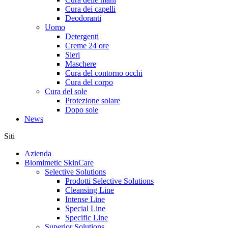
Cura dei capelli
Deodoranti
Uomo
Detergenti
Creme 24 ore
Sieri
Maschere
Cura del contorno occhi
Cura del corpo
Cura del sole
Protezione solare
Dopo sole
News
Siti
Azienda
Biomimetic SkinCare
Selective Solutions
Prodotti Selective Solutions
Cleansing Line
Intense Line
Special Line
Specific Line
Superior Solutions