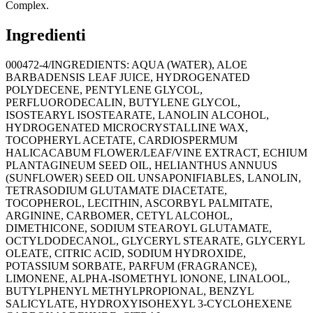
Complex.
Ingredienti
000472-4/INGREDIENTS: AQUA (WATER), ALOE
BARBADENSIS LEAF JUICE, HYDROGENATED
POLYDECENE, PENTYLENE GLYCOL,
PERFLUORODECALIN, BUTYLENE GLYCOL,
ISOSTEARYL ISOSTEARATE, LANOLIN ALCOHOL,
HYDROGENATED MICROCRYSTALLINE WAX,
TOCOPHERYL ACETATE, CARDIOSPERMUM
HALICACABUM FLOWER/LEAF/VINE EXTRACT, ECHIUM
PLANTAGINEUM SEED OIL, HELIANTHUS ANNUUS
(SUNFLOWER) SEED OIL UNSAPONIFIABLES, LANOLIN,
TETRASODIUM GLUTAMATE DIACETATE,
TOCOPHEROL, LECITHIN, ASCORBYL PALMITATE,
ARGININE, CARBOMER, CETYL ALCOHOL,
DIMETHICONE, SODIUM STEAROYL GLUTAMATE,
OCTYLDODECANOL, GLYCERYL STEARATE, GLYCERYL
OLEATE, CITRIC ACID, SODIUM HYDROXIDE,
POTASSIUM SORBATE, PARFUM (FRAGRANCE),
LIMONENE, ALPHA-ISOMETHYL IONONE, LINALOOL,
BUTYLPHENYL METHYLPROPIONAL, BENZYL
SALICYLATE, HYDROXYISOHEXYL 3-CYCLOHEXENE