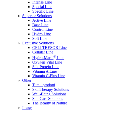
Intense Line
Special Line
Specific Line
Superior Solutions
Active Line
Base Line
Control Line
Hydro Line
Soft Line
Exclusive Solutions
CELLTRESOR Line
Cellular Line
®
Hydro-Marin
Line
Oxygen Vital Line
Silk Protein Line
Vitamin A Line
Vitamin C-Plus Line
Other
Tutti i prodotti
SkinTherapy Solutions
Well-Being Solutions
Sun Care Solutions
The Beauty of Nature
Image