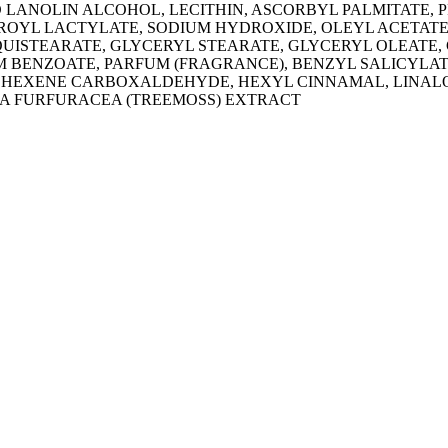
 LANOLIN ALCOHOL, LECITHIN, ASCORBYL PALMITATE, 
OYL LACTYLATE, SODIUM HYDROXIDE, OLEYL ACETATE,
UISTEARATE, GLYCERYL STEARATE, GLYCERYL OLEATE, C
 BENZOATE, PARFUM (FRAGRANCE), BENZYL SALICYLAT
EXENE CARBOXALDEHYDE, HEXYL CINNAMAL, LINALOO
IA FURFURACEA (TREEMOSS) EXTRACT