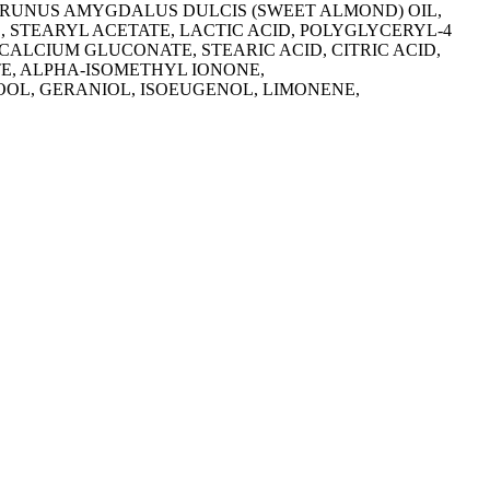
PRUNUS AMYGDALUS DULCIS (SWEET ALMOND) OIL,
 STEARYL ACETATE, LACTIC ACID, POLYGLYCERYL-4
ALCIUM GLUCONATE, STEARIC ACID, CITRIC ACID,
E, ALPHA-ISOMETHYL IONONE,
L, GERANIOL, ISOEUGENOL, LIMONENE,