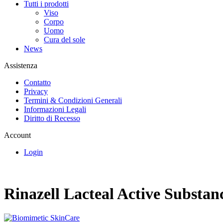
Tutti i prodotti
Viso
Corpo
Uomo
Cura del sole
News
Assistenza
Contatto
Privacy
Termini & Condizioni Generali
Informazioni Legali
Diritto di Recesso
Account
Login
Rinazell Lacteal Active Substa