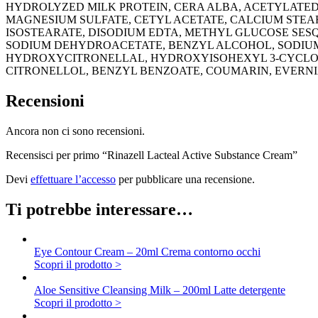
HYDROLYZED MILK PROTEIN, CERA ALBA, ACETYLATED
MAGNESIUM SULFATE, CETYL ACETATE, CALCIUM STEAR
ISOSTEARATE, DISODIUM EDTA, METHYL GLUCOSE SESQ
SODIUM DEHYDROACETATE, BENZYL ALCOHOL, SODIUM
HYDROXYCITRONELLAL, HYDROXYISOHEXYL 3-CYCLOH
CITRONELLOL, BENZYL BENZOATE, COUMARIN, EVERN
Recensioni
Ancora non ci sono recensioni.
Recensisci per primo “Rinazell Lacteal Active Substance Cream”
Devi
effettuare l’accesso
per pubblicare una recensione.
Ti potrebbe interessare…
Eye Contour Cream – 20ml
Crema contorno occhi
Scopri il prodotto >
Aloe Sensitive Cleansing Milk – 200ml
Latte detergente
Scopri il prodotto >