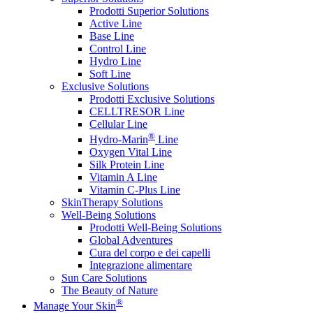
Prodotti Superior Solutions
Active Line
Base Line
Control Line
Hydro Line
Soft Line
Exclusive Solutions
Prodotti Exclusive Solutions
CELLTRESOR Line
Cellular Line
®
Hydro-Marin
Line
Oxygen Vital Line
Silk Protein Line
Vitamin A Line
Vitamin C-Plus Line
SkinTherapy Solutions
Well-Being Solutions
Prodotti Well-Being Solutions
Global Adventures
Cura del corpo e dei capelli
Integrazione alimentare
Sun Care Solutions
The Beauty of Nature
®
Manage Your Skin