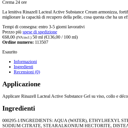
Crema 24 ore
La lenitiva Rinazell Lacteal Active Substance Cream armonizza, fortifica
migliorare la capacità di recupero della pelle, cosa questa che ha un ef
Tempi di consegna:
entro 3-5 giorni lavorativi
Prezzo più
spese di spedizione
€
68,00
50 ml (
€
136,00
/ 100 ml)
(IVA incl.)
Ordine numero:
113507
Esaurito
Informazioni
Ingredienti
Recensioni (0)
Applicazione
Applicare Rinazell Lacteal Active Substance Gel su viso, collo e décol
Ingredienti
000295-1/INGREDIENTS: AQUA (WATER), ETHYLHEXYL 
SODIUM CITRATE, STEARALKONIUM HECTORITE, DIST