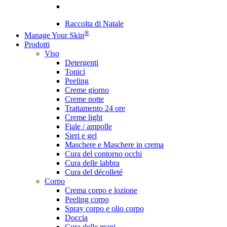
Raccolta di Natale
®
Manage Your Skin
Prodotti
Viso
Detergenti
Tonici
Peeling
Creme giorno
Creme notte
Trattamento 24 ore
Creme light
Fiale / ampolle
Sieri e gel
Maschere e Maschere in crema
Cura del contorno occhi
Cura delle labbra
Cura del décolleté
Corpo
Crema corpo e lozione
Peeling corpo
Spray corpo e olio corpo
Doccia
Cura delle mani