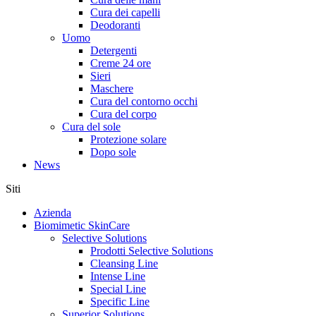
Cura dei capelli
Deodoranti
Uomo
Detergenti
Creme 24 ore
Sieri
Maschere
Cura del contorno occhi
Cura del corpo
Cura del sole
Protezione solare
Dopo sole
News
Siti
Azienda
Biomimetic SkinCare
Selective Solutions
Prodotti Selective Solutions
Cleansing Line
Intense Line
Special Line
Specific Line
Superior Solutions