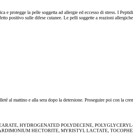
 e protegge la pelle soggetta ad allergie ed eccesso di stress. I Peptidi 
fetto positivo sulle difese cutanee. Le pelli soggette a reazioni allergi
leté al mattino e alla sera dopo la detersione. Proseguire poi con la c
STEARATE, HYDROGENATED POLYDECENE, POLYGLYCERYL-
EARDIMONIUM HECTORITE, MYRISTYL LACTATE, TOCOPH