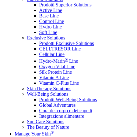
Prodotti Superior Solutions
Active Line
Base Line
Control Line
Hydro Line
Soft Line
Exclusive Solutions
Prodotti Exclusive Solutions
CELLTRESOR Line
Cellular Line
®
Hydro-Marin
Line
Oxygen Vital Line
Silk Protein Line
Vitamin A Line
Vitamin C-Plus Line
SkinTherapy Solutions
Well-Being Solutions
Prodotti Well-Being Solutions
Global Adventures
Cura del corpo e dei capelli
Integrazione alimentare
Sun Care Solutions
The Beauty of Nature
®
Manage Your Skin