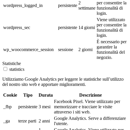
2
per consentire la
wordpress_logged_in
persistente
settimane
funzionalità di
login.
Viene utilizzato
per consentire la
wordpress_sec
persistente
14 giorni
funzionalità di
login.
È necessario per
garantire la
wp_woocommerce_session
sessione
2 giorni
funzionalità del
negozio.
Statistiche
statistics
Utilizziamo Google Analytics per leggere le statistiche sull’utilizzo
del nostro sito web e apportare miglioramenti.
Cookie
Tipo
Durata
Descrizione
Facebook Pixel. Viene utilizzato per
_fbp
persistente
3 mesi
memorizzare e tracciare le visite
attraverso i siti web.
Google Analytics. Serve a differenziare
_ga
terze parti
2 anni
l'utente.
1
Google Analytics. Viene utilizzato per