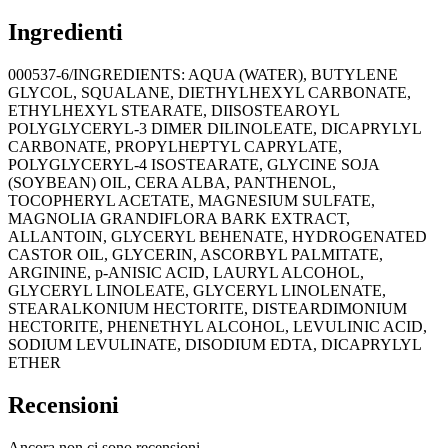
Ingredienti
000537-6/INGREDIENTS: AQUA (WATER), BUTYLENE
GLYCOL, SQUALANE, DIETHYLHEXYL CARBONATE,
ETHYLHEXYL STEARATE, DIISOSTEAROYL
POLYGLYCERYL-3 DIMER DILINOLEATE, DICAPRYLYL
CARBONATE, PROPYLHEPTYL CAPRYLATE,
POLYGLYCERYL-4 ISOSTEARATE, GLYCINE SOJA
(SOYBEAN) OIL, CERA ALBA, PANTHENOL,
TOCOPHERYL ACETATE, MAGNESIUM SULFATE,
MAGNOLIA GRANDIFLORA BARK EXTRACT,
ALLANTOIN, GLYCERYL BEHENATE, HYDROGENATED
CASTOR OIL, GLYCERIN, ASCORBYL PALMITATE,
ARGININE, p-ANISIC ACID, LAURYL ALCOHOL,
GLYCERYL LINOLEATE, GLYCERYL LINOLENATE,
STEARALKONIUM HECTORITE, DISTEARDIMONIUM
HECTORITE, PHENETHYL ALCOHOL, LEVULINIC ACID,
SODIUM LEVULINATE, DISODIUM EDTA, DICAPRYLYL
ETHER
Recensioni
Ancora non ci sono recensioni.