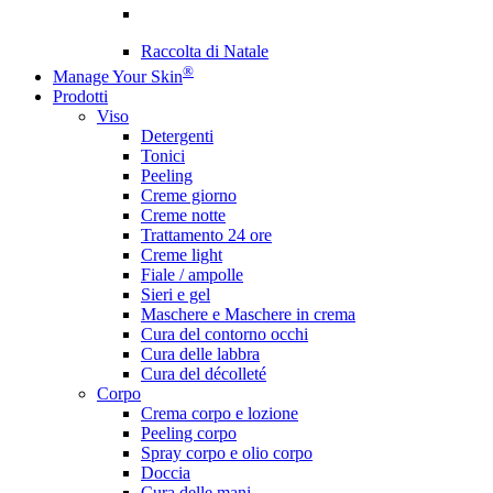
Raccolta di Natale
®
Manage Your Skin
Prodotti
Viso
Detergenti
Tonici
Peeling
Creme giorno
Creme notte
Trattamento 24 ore
Creme light
Fiale / ampolle
Sieri e gel
Maschere e Maschere in crema
Cura del contorno occhi
Cura delle labbra
Cura del décolleté
Corpo
Crema corpo e lozione
Peeling corpo
Spray corpo e olio corpo
Doccia
Cura delle mani