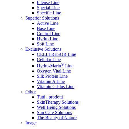
Intense Line
Special Line
Specific Line
Superior Solutions
Active Line
Base Line
Control Line
Hydro Line
Soft Line
Exclusive Solutions
CELLTRESOR Line
Cellular Line
®
Hydro-Marin
Line
Oxygen Vital Line
Silk Protein Line
Vitamin A Line
Vitamin C-Plus Line
Other
Tutti i prodotti
SkinTherapy Solutions
Well-Being Solutions
Sun Care Solutions
The Beauty of Nature
Image