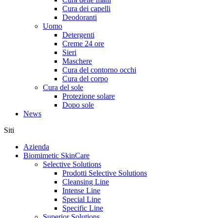
Cura dei capelli
Deodoranti
Uomo
Detergenti
Creme 24 ore
Sieri
Maschere
Cura del contorno occhi
Cura del corpo
Cura del sole
Protezione solare
Dopo sole
News
Siti
Azienda
Biomimetic SkinCare
Selective Solutions
Prodotti Selective Solutions
Cleansing Line
Intense Line
Special Line
Specific Line
Superior Solutions